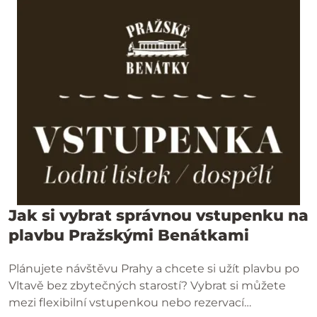
Jak si vybrat správnou vstupenku na
plavbu Pražskými Benátkami
Plánujete návštěvu Prahy a chcete si užít plavbu po
Vltavě bez zbytečných starostí? Vybrat si můžete
mezi flexibilní vstupenkou nebo rezervací