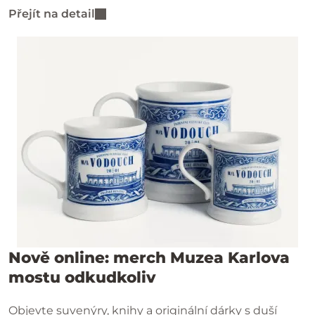
konkrétního času podle vašich plánů.
Přejít na detail
Nově online: merch Muzea Karlova
mostu odkudkoliv
Objevte suvenýry, knihy a originální dárky s duší