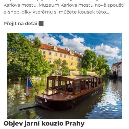
Karlova mostu. Muzeum Karlova mostu nově spouští
e-shop, díky kterému si můžete kousek této
jedinečné památky objednat pohodlně až domů – ať
Přejít na detail
jste kdekoliv.
Objev jarní kouzlo Prahy