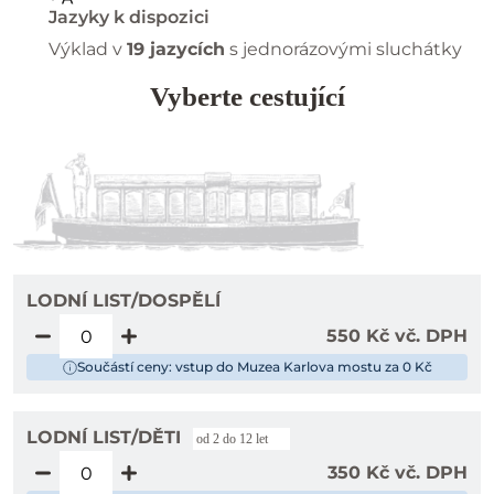
Jazyky k dispozici
Výklad v
19 jazycích
s jednorázovými sluchátky
Vyberte cestující
LODNÍ LIST/DOSPĚLÍ
550 Kč vč. DPH
Součástí ceny: vstup do Muzea Karlova mostu za 0 Kč
LODNÍ LIST/DĚTI
od 2 do 12 let
350 Kč vč. DPH