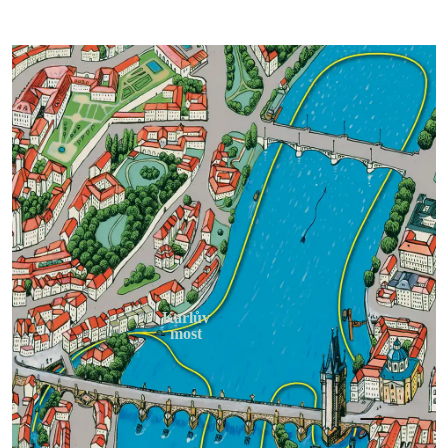
Karlův
most