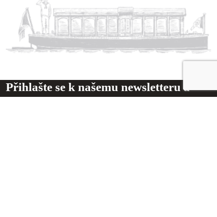
Přihlašte se k našemu newsletteru a
získejte přístup k zajímavým
novinkám
Odeslat
DŮLEŽITÉ ODKAZY
Obchodní podmínky
Ochrana osobních údajů
O nás
Blog