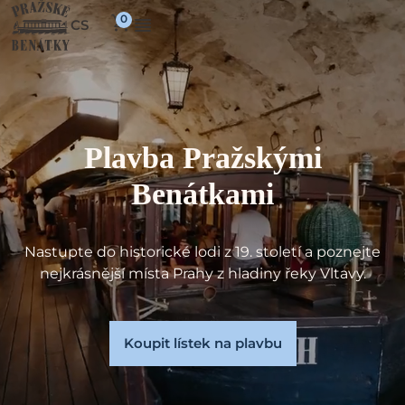
CS
Plavba Pražskými
Benátkami
Nastupte do historické lodi z 19. století a poznejte
nejkrásnější místa Prahy z hladiny řeky Vltavy.
Koupit lístek na plavbu