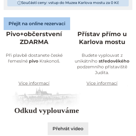
Součástí ceny: vstup do Muzea Karlova mostu za 0 Kč
Přejít na online rezervaci
Pivo+občerstvení
Přístav přímo u
ZDARMA
Karlova mostu
Při plavbě dostanete české
Budete vyplouvat z
řemeslné
pivo
Krakonoš.
unikátního
středověkého
podzemního přístaviště
Judita.
Více informací
Více informací
Odkud vyplouváme
Přehrát video