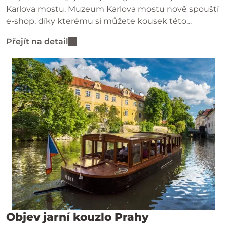
Karlova mostu. Muzeum Karlova mostu nově spouští
e-shop, díky kterému si můžete kousek této
jedinečné památky objednat pohodlně až domů – ať
Přejít na detail
jste kdekoliv.
Objev jarní kouzlo Prahy