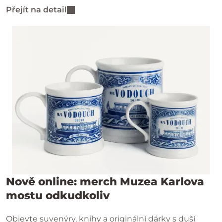
konkrétního času podle vašich plánů.
Přejít na detail
Nově online: merch Muzea Karlova
mostu odkudkoliv
Objevte suvenýry, knihy a originální dárky s duší