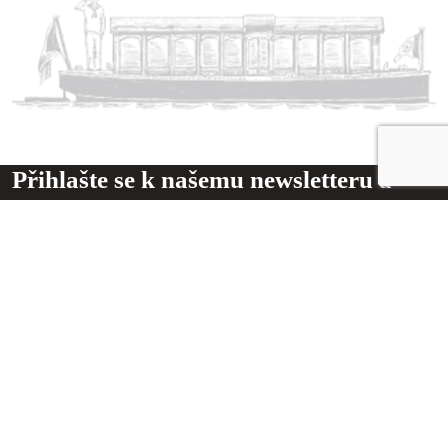
Přihlašte se k našemu newsletteru a
získejte přístup k zajímavým
novinkám
Odeslat
DŮLEŽITÉ ODKAZY
Obchodní podmínky
Ochrana osobních údajů
O nás
Blog