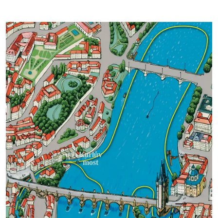
Karlův
most