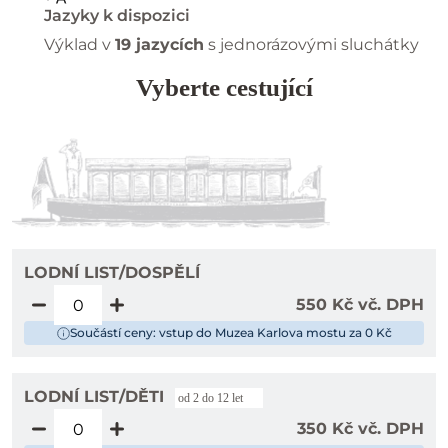
Jazyky k dispozici
Výklad v
19 jazycích
s jednorázovými sluchátky
Vyberte cestující
LODNÍ LIST/DOSPĚLÍ
550 Kč vč. DPH
Součástí ceny: vstup do Muzea Karlova mostu za 0 Kč
LODNÍ LIST/DĚTI
od 2 do 12 let
350 Kč vč. DPH