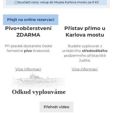
Součástí ceny: vstup do Muzea Karlova mostu za 0 Kč
Přejít na online rezervaci
Pivo+občerstvení
Přístav přímo u
ZDARMA
Karlova mostu
Při plavbě dostanete české
Budete vyplouvat z
řemeslné
pivo
Krakonoš.
unikátního
středověkého
podzemního přístaviště
Judita.
Více informací
Více informací
Odkud vyplouváme
Přehrát video