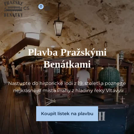
CS
Plavba Pražskými
Benátkami
Nastupte do historické lodi z 19. století a poznejte
nejkrásnější místa Prahy z hladiny řeky Vltavy.
Koupit lístek na plavbu