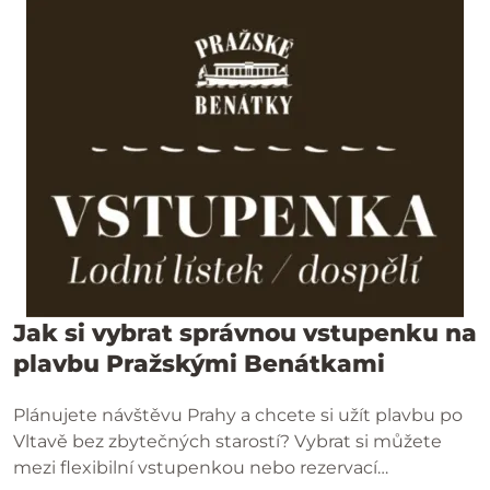
Jak si vybrat správnou vstupenku na
plavbu Pražskými Benátkami
Plánujete návštěvu Prahy a chcete si užít plavbu po
Vltavě bez zbytečných starostí? Vybrat si můžete
mezi flexibilní vstupenkou nebo rezervací