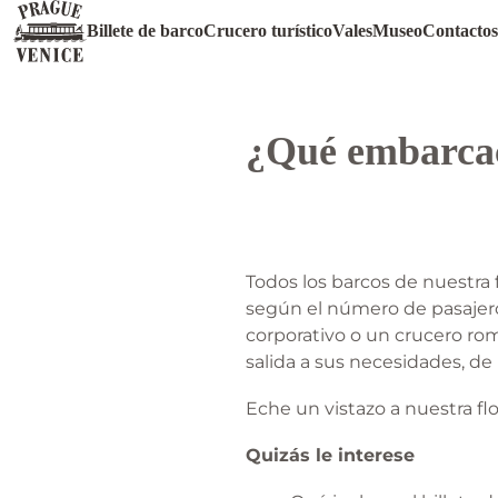
Billete de barco
Crucero turístico
Vales
Museo
Contactos
¿Qué embarcac
Todos los barcos de nuestra f
según el número de pasajeros
corporativo o un crucero romá
salida a sus necesidades, d
Eche un vistazo a nuestra fl
Quizás le interese