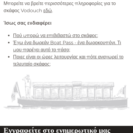
Μπορείτε να βρείτε περισσότερες πληροφορίες για το
σκάφος Vodouch
εδώ
.
Ίσως σας ενδιαφέρει
Πού μπορώ να επιβιβαστώ στο σκάφος;
Έχω ένα δωρεάν Boat Pass - ένα δωροκουπόνι. Τι
μου παρέχει αυτό το πάσο;
Ποιες είναι οι ώρες λειτουργίας και πότε αναχωρεί το
τελευταίο σκάφος;
Εγγραφείτε στο ενημερωτικό μας