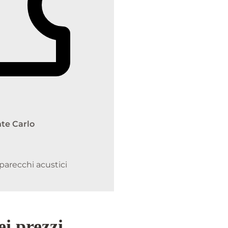
nte Carlo
arecchi acustici
ei prezzi