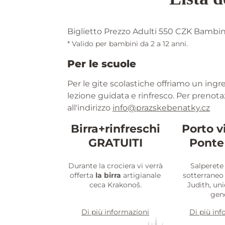
Biglietto Prezzo
Adulti 550 CZK Bambin
* Valido per bambini da 2 a 12 anni.
Per le scuole
Per le gite scolastiche offriamo un ing
lezione guidata e rinfresco. Per prenotaz
all'indirizzo
info@prazskebenatky.cz
Birra+rinfreschi
Porto v
GRATUITI
Ponte
Durante la crociera vi verrà
Salperete
offerta
la birra
artigianale
sotterrane
ceca Krakonoš.
Judith, un
gen
Di più informazioni
Di più in