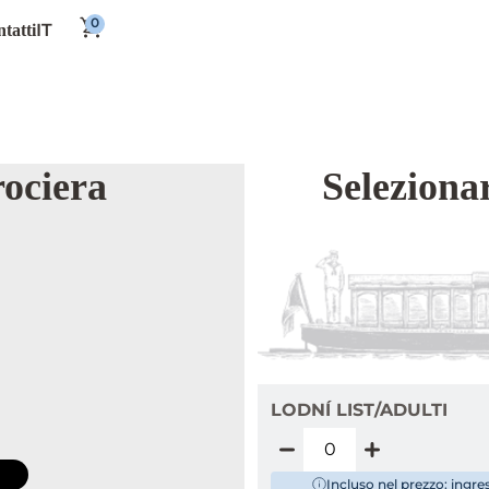
IT
tatti
rociera
Selezionar
LODNÍ LIST/ADULTI
Incluso nel prezzo: ingr