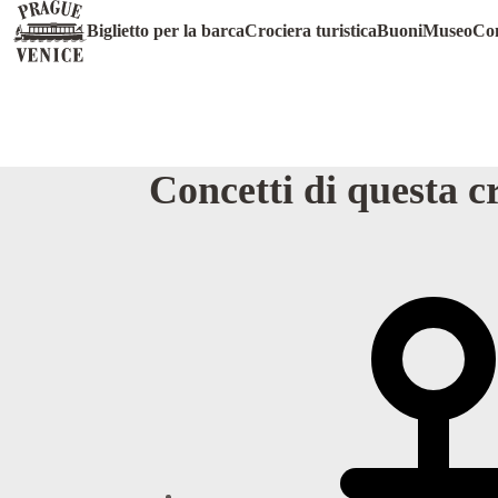
Biglietti
Biglietto per la barca
Crociera turistica
Buoni
Museo
Con
per
Concetti di questa c
la
crociera