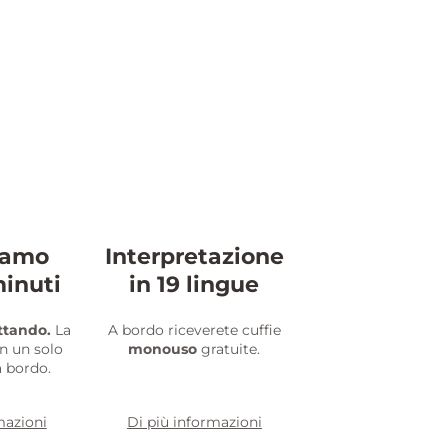
iamo
Interpretazione
minuti
in 19 lingue
ttando.
La
A bordo riceverete cuffie
on un solo
monouso
gratuite.
 bordo.
mazioni
Di più informazioni