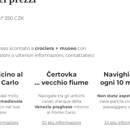
i* 350 CZK
resso scontato a
crociera + museo
con
ioni o ulteriori informazioni, contattateci
icino al
Čertovka
Navigh
 Carlo
... vecchio fiume
ogni 10 
 dal molo
Navigate tra gli antichi
Non state aspe
o
medievale
canali d'acqua della
nave partirà c
ico nel suo
Venezia praghese
intorno
passeggero a
ere.
al Ponte Carlo.
formazioni
Di più informazioni
Di più infor