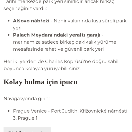
Tarihi merkezde park yeri sınırlıdır, ancak birkaç
seçeneğiniz vardır:
Alšovo nábřeží
- Nehir yakınında kısa süreli park
yeri
Palach Meydanı'ndaki yeraltı garajı
-
marinamıza sadece birkaç dakikalık yürüme
mesafesinde rahat ve güvenli park yeri
Her iki yerden de Charles Köprüsü'ne doğru sahil
boyunca kolayca yürüyebilirsiniz.
Kolay bulma için ipucu
Navigasyonda girin:
Prague Venice - Port Judith, Křižovnické náměstí
3, Prague 1