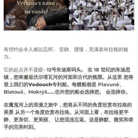
有些约会令人难以忘怀。 安静、缓慢，充满老布拉格的魅
力。
它的起点并不显眼--
12号朱迪斯码头。 在 18 世纪的朱迪思
镇，您将邂逅伏尔塔瓦河的河面和古代的氛围。从这里 您将
登上我们的
Vodouch
专利船。每艘船都是 Plavuně、
Blatouš、Mokrýš......也许您的船会选择您。 会选择你。
在魔鬼河上的
浪漫之旅
中，您将从不同的角度欣赏布拉格的
美景 从另一个角度欣赏布拉格。从河面上看，布拉格更平
静、更亲切、更美丽、 让您流连忘返。这是静默、微笑和牵
手的完美时刻。