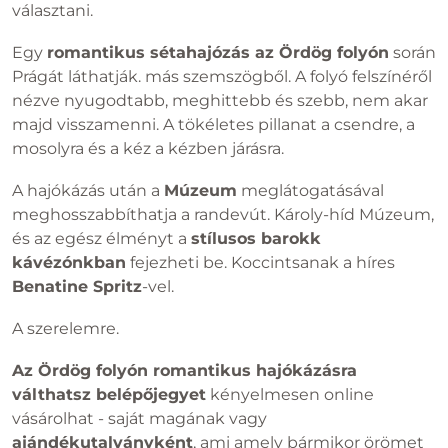
választani.
Egy
romantikus sétahajózás az Ördög folyón
során
Prágát láthatják. más szemszögből. A folyó felszínéről
nézve nyugodtabb, meghittebb és szebb, nem akar
majd visszamenni. A tökéletes pillanat a csendre, a
mosolyra és a kéz a kézben járásra.
A hajókázás után a
Múzeum
meglátogatásával
meghosszabbíthatja a randevút. Károly-híd Múzeum,
és az egész élményt a
stílusos barokk
kávézónkban
fejezheti be. Koccintsanak a híres
Benatine Spritz
-vel.
A szerelemre.
Az Ördög folyón romantikus hajókázásra
válthatsz belépőjegyet
kényelmesen online
vásárolhat - saját magának vagy
ajándékutalványként
, ami amely bármikor örömet