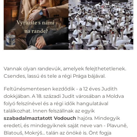
Vannak olyan randevúk, amelyek felejthetetlenek.
Csendes, lassú és tele a régi Prága bájával.
Feltűnésmentesen kezdődik - a 12 éves Judith
dokkjában. A 18. századi Judit városában a Moldva
folyó felszínével és a régi idők hangulatával
találkozhat. Innen felszállnak az egyik
szabadalmaztatott Vodouch
hajóra. Mindegyik
eredeti, és mindegyiknek saját neve van - Plavuně,
Blatouš, Mokrýš... talán az önöké is. Önt fogja