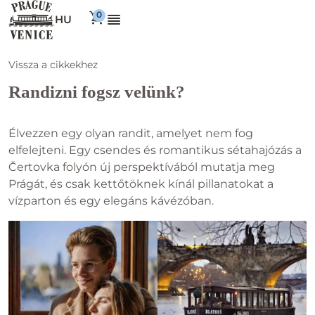
HU
Vissza a cikkekhez
Randizni fogsz velünk?
Élvezzen egy olyan randit, amelyet nem fog
elfelejteni. Egy csendes és romantikus sétahajózás a
Čertovka folyón új perspektívából mutatja meg
Prágát, és csak kettőtöknek kínál pillanatokat a
vízparton és egy elegáns kávézóban.