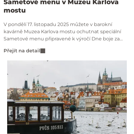
Sametové menu v Muzeu Karlova
mostu
V pondělí 17. listopadu 2025 můžete v barokní
kavárně Muzea Karlova mostu ochutnat speciální
Sametové menu připravené k výročí Dne boje za
svobodu a demokracii – jen pár dní po svatořečení
Přejít na detail
svaté Anežky České.