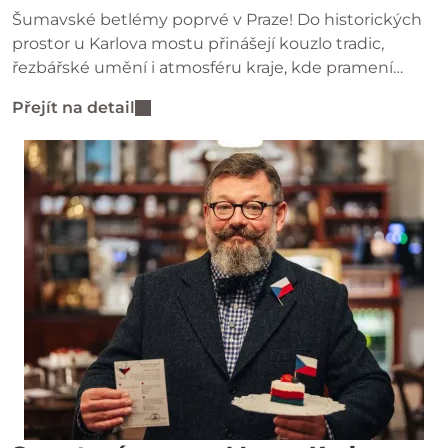
Šumavské betlémy poprvé v Praze! Do historických
prostor u Karlova mostu přinášejí kouzlo tradic,
řezbářské umění i atmosféru kraje, kde pramení
Vltava. Přijďte objevit jejich jedinečný příběh.
Přejít na detail