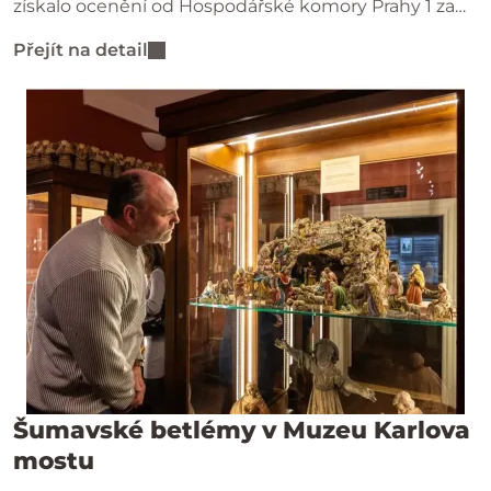
získalo ocenění od Hospodářské komory Prahy 1 za
vánoční výzdobu na jedničku.
Přejít na detail
Šumavské betlémy v Muzeu Karlova
mostu