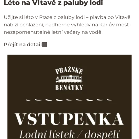
Léto na Vltavě z paluby lodi
Užijte si léto v Praze z paluby lodi – plavba po Vltavě
nabízí ochlazení, nádherné výhledy na Karlův most i
nezapomenutelné letní večery na vodě.
Přejít na detail