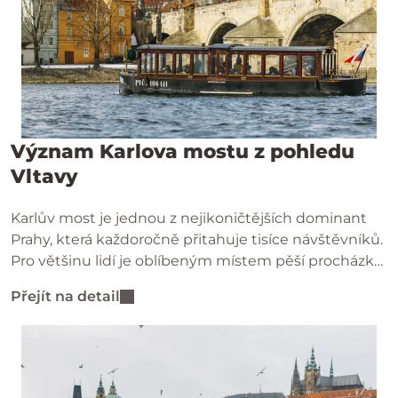
Význam Karlova mostu z pohledu
Vltavy
Karlův most je jednou z nejikoničtějších dominant
Prahy, která každoročně přitahuje tisíce návštěvníků.
Pro většinu lidí je oblíbeným místem pěší procházky,
kde si mohou vychutnat krásné výhledy na město.
Přejít na detail