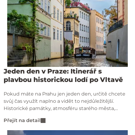
Jeden den v Praze: Itinerář s
plavbou historickou lodí po Vltavě
Pokud máte na Prahu jen jeden den, určitě chcete
svůj čas využít naplno a vidět to nejdůležitější.
Historické památky, atmosféru starého města,
tradiční kuchyni – a mezi tím vším také netradiční
Přejít na detail
zážitek:
plavbu historickou výletní lodí po Vltavě s
Prague Venice
.