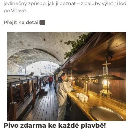
jedinečný způsob, jak ji poznat – z paluby výletní lodi
po Vltavě.
Přejít na detail
Pivo zdarma ke každé plavbě!