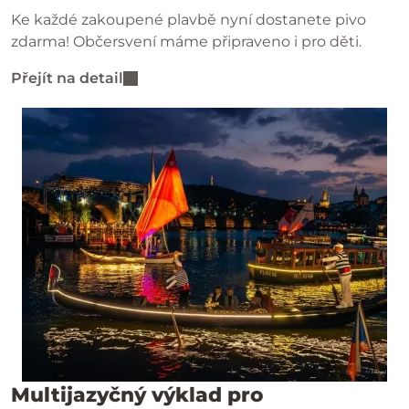
Ke každé zakoupené plavbě nyní dostanete pivo
zdarma! Občersvení máme připraveno i pro děti.
Přejít na detail
Multijazyčný výklad pro