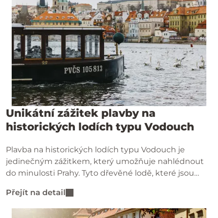
Unikátní zážitek plavby na
historických lodích typu Vodouch
Plavba na historických lodích typu Vodouch je
jedinečným zážitkem, který umožňuje nahlédnout
do minulosti Prahy. Tyto dřevěné lodě, které jsou
replikami plavidel z 19. století, brázdily vody Vltavy v
Přejít na detail
dobách, kdy řeka hrála klíčovou roli v každodenním
životě městských obyvatel. Lodě jsou ručně