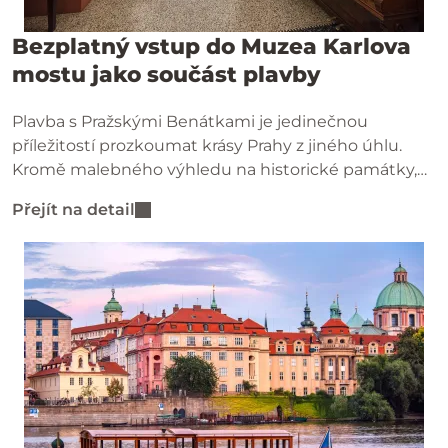
Bezplatný vstup do Muzea Karlova
mostu jako součást plavby
Plavba s Pražskými Benátkami je jedinečnou
příležitostí prozkoumat krásy Prahy z jiného úhlu.
Kromě malebného výhledu na historické památky,
jako je Karlův most, Pražský hrad nebo Malá Strana,
Přejít na detail
získají všichni cestující jako bonus volný vstup do
Muzea Karlova mostu.