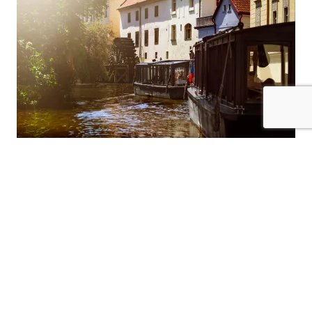
vyráběné tradičními postupy, což jim dodává
autentický vzhled a kouzlo starých časů.
Historie a význam Čertovky v
pražských vodních cestách
Čertovka, romantický vodní kanál, který odděluje
Kampu od Malé Strany, je jednou z nejmalebnějších a
nejzajímavějších částí historické Prahy. Tento malý,
ale důležitý umělý náhon byl vytvořen již ve 12.