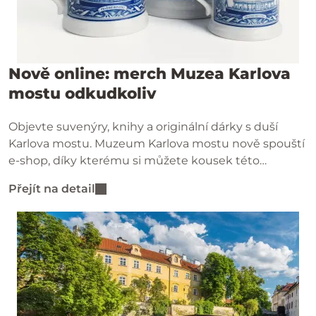
Nově online: merch Muzea Karlova
mostu odkudkoliv
Objevte suvenýry, knihy a originální dárky s duší
Karlova mostu. Muzeum Karlova mostu nově spouští
e-shop, díky kterému si můžete kousek této
jedinečné památky objednat pohodlně až domů – ať
Přejít na detail
jste kdekoliv.