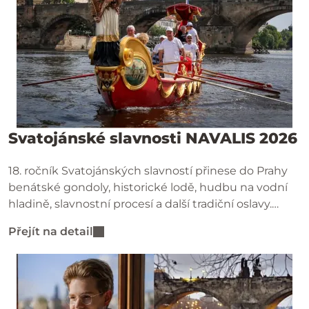
Svatojánské slavnosti NAVALIS 2026
18. ročník Svatojánských slavností přinese do Prahy
benátské gondoly, historické lodě, hudbu na vodní
hladině, slavnostní procesí a další tradiční oslavy.
Přijďte zažít krásu města a duchovní poselství sv.
Přejít na detail
Jana Nepomuckého.