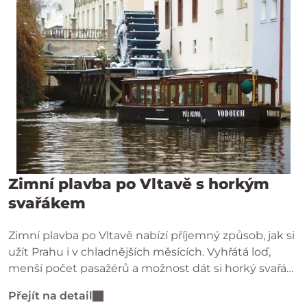
Zimní plavba po Vltavě s horkým
svařákem
Zimní plavba po Vltavě nabízí příjemný způsob, jak si
užít Prahu i v chladnějších měsících. Vyhřátá loď,
menší počet pasažérů a možnost dát si horký svařák
vytváří klidnou atmosféru bez davů turistů.
Přejít na detail