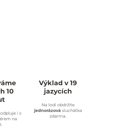
váme
Výklad v 19
h 10
jazycích
ut
Na lodi obdržíte
jednorázová
sluchátka
odpluje i s
zdarma.
žérem na
.