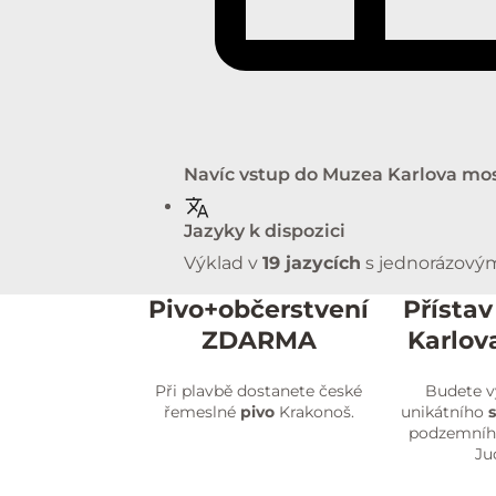
Navíc vstup do Muzea Karlova mo
Jazyky k dispozici
Výklad v
19 jazycích
s jednorázovým
Pivo+občerstvení
Přístav
ZDARMA
Karlov
Při plavbě dostanete české
Budete v
řemeslné
pivo
Krakonoš.
unikátního
podzemního
Ju