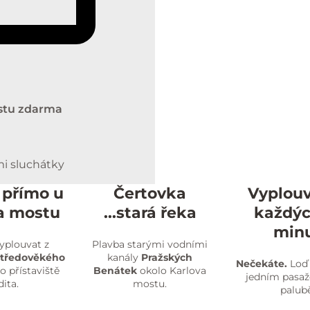
stu zdarma
i sluchátky
 přímo u
Čertovka
Vyplou
a mostu
...stará řeka
každýc
min
yplouvat z
Plavba starými vodními
středověkého
kanály
Pražských
Nečekáte.
Loď 
 přístaviště
Benátek
okolo Karlova
jedním pasa
dita.
mostu.
palubě