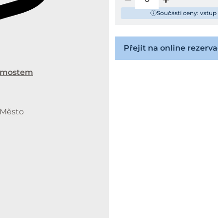
Součástí ceny: vstup
Přejít na online rezerva
 mostem
é Město