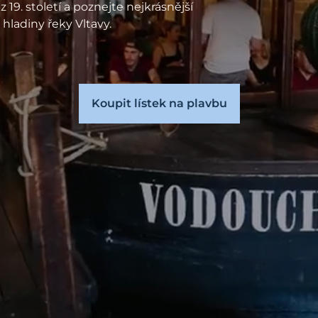
 19. století a poznejte nejkrásnější
 hladiny řeky Vltavy.
Koupit lístek na plavbu