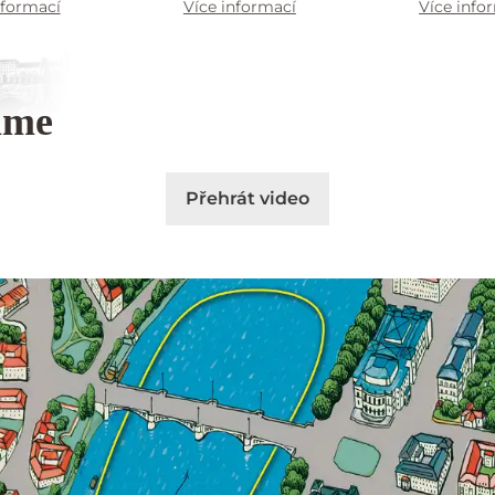
nformací
Více informací
Více info
áme
Přehrát video