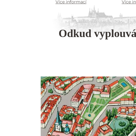
Více informací
Více i
Odkud vyplouv