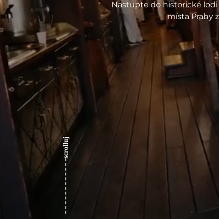
Nastupte do historické lodi z
místa Prahy z
scrolluj