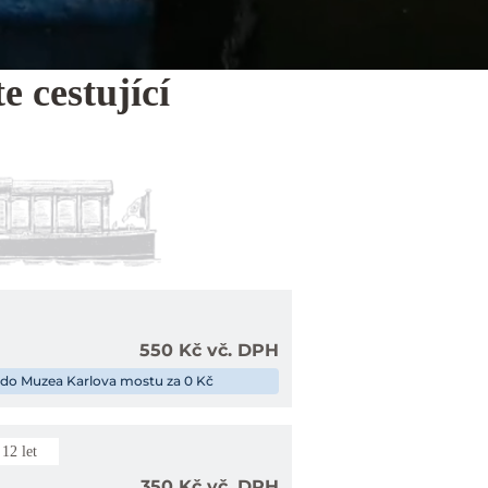
e cestující
550 Kč vč. DPH
 do Muzea Karlova mostu za 0 Kč
 12 let
350 Kč vč. DPH