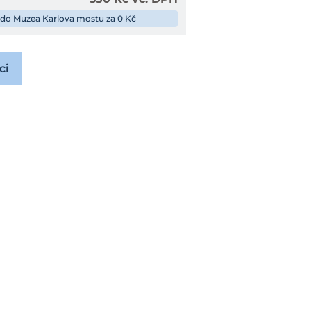
 do Muzea Karlova mostu za 0 Kč
ci