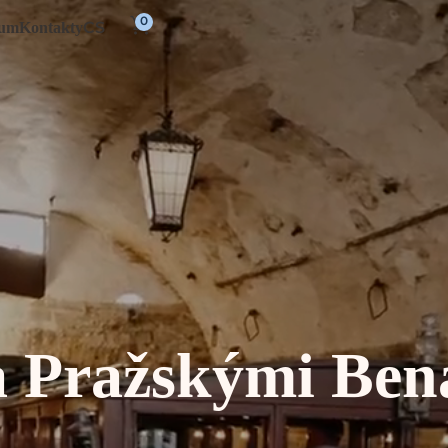
CS
um
Kontakty
a Pražskými Ben