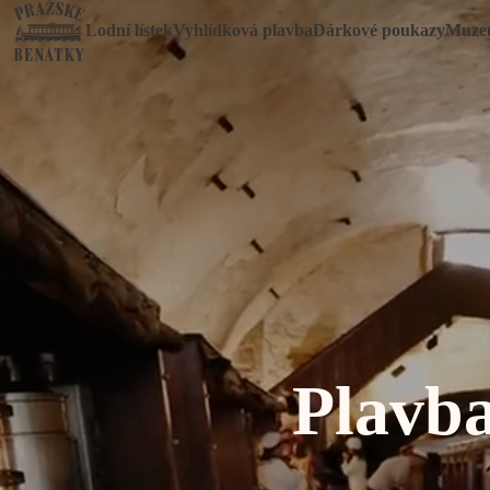
Lodní lístek
Vyhlídková plavba
Dárkové poukazy
Muze
Plavb