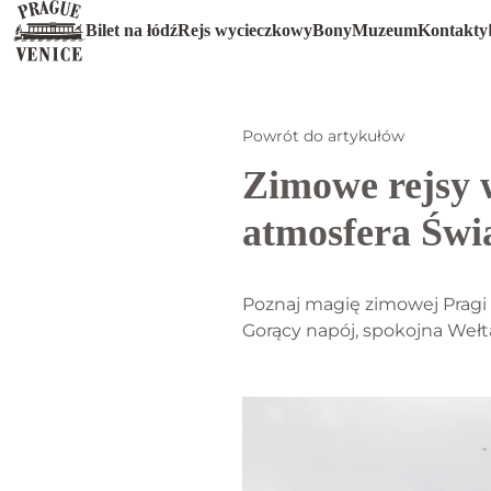
Bilet na łódź
Rejs wycieczkowy
Bony
Muzeum
Kontakty
Powrót do artykułów
Zimowe rejsy w
atmosfera Świ
Poznaj magię zimowej Pragi 
Gorący napój, spokojna Wełtaw