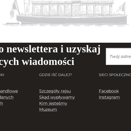
o newslettera i uzyskaj
ących wiadomości
KI
GDZIE IŚĆ DALEJ?
SIECI SPOŁECZN
handlowe
Szczegóły rejsu
Facebook
danych
Skąd wypływamy
Instagram
ch
Kim jesteśmy
Muzeum