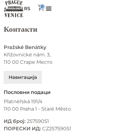
RS
Контакти
Pražské Benátky
Křižovnické nám. 3,
110 00 Старе Место
Навигација
Пословни подаци
Platnéřská 191/4
110 00 Praha 1 - Staré Město
ИД број:
25759051
ПОРЕСКИ ИД:
CZ25759051