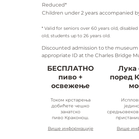
Reduced*
Children under 2 years accompanied b
* Valid for seniors over 60 years old, disabled
old, students up to 26 years old.
Discounted admission to the museum
appropriate ID at the Charles Bridge M
БЕСПЛАТНО
Лука
пиво +
поред 
освежење
мо
Током крстарења
Исплов
добићете чешко
једин
занатско
средњовеков
пиво Краконош.
пристаниш
Више информације
Више ин