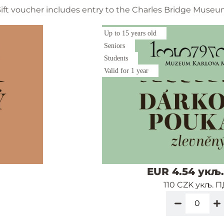
ift voucher includes entry to the Charles Bridge Muse
Up to 15 years old
Seniors
Students
Valid for 1 year
EUR 4.54 укљ
110 CZK укљ. 