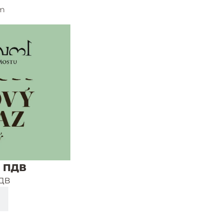
um
. ПДВ
ПДВ