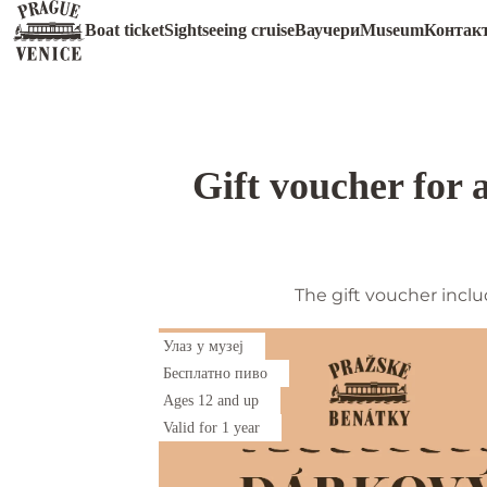
Ваучери
Boat ticket
Sightseeing cruise
Ваучери
Museum
Контак
Gift voucher for 
The gift voucher incl
Улаз у музеј
Бесплатно пиво
Ages 12 and up
Valid for 1 year