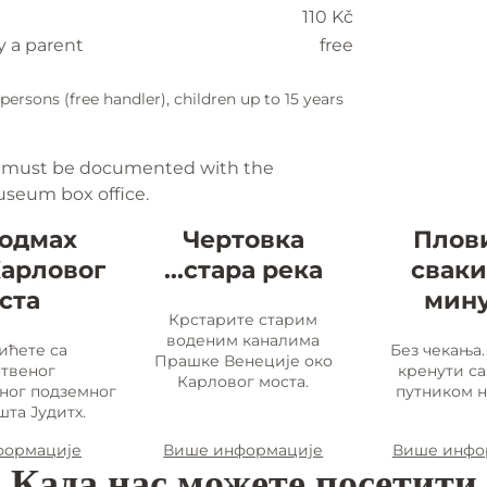
110 Kč
y a parent
free
 persons (free handler), children up to 15 years
 must be documented with the
useum box office.
 одмах
Чертовка
Плов
Карловог
...стара река
сваки
ста
мин
Крстарите старим
воденим каналима
ићете са
Без чекања.
Прашке Венеције
око
ственог
кренути са
Карловог моста.
ног подземног
путником н
та Јудитх.
формације
Више информације
Више инфо
Када нас можете посетити