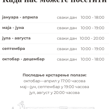
јануара - априла
сваки дан
10:00 - 18:00
маја - јуна
сваки дан
10:00 - 19:00
јула - августа
сваки дан
10:00 - 20:00
септембра
сваки дан
10:00 - 19:00
октобар - децембар
сваки дан
10:00 - 18:00
Последње крстарење полази:
октобар—април у 17:00 часова
мај—јун, септембар у 19:00 часова
јул, август у 20:00 часова