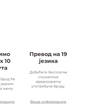
имо
Превод на 19
х 10
језика
ута
Добићете бесплатне
слушалице
Брод ће
заједнократну
 једним
употребуна броду.
а њему.
рмације
Више информације