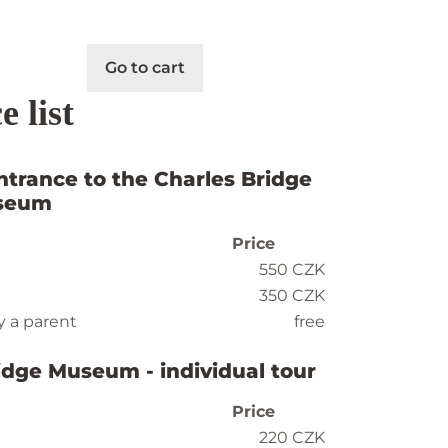
Go to cart
e list
ntrance to the Charles Bridge
seum
Price
550 CZK
350 CZK
y a parent
free
idge Museum - individual tour
Price
220 CZK