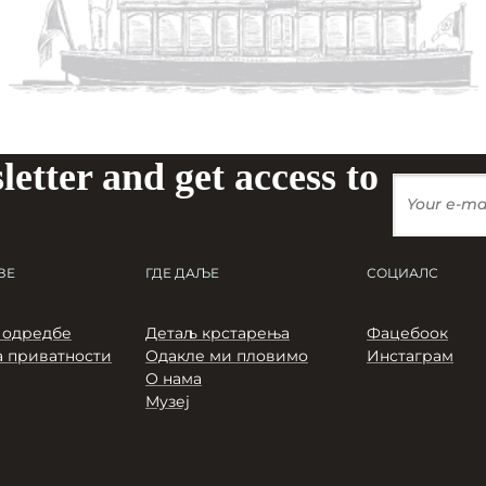
letter and get access to
ЗЕ
ГДЕ ДАЉЕ
СОЦИАЛС
 одредбе
Детаљ крстарења
Фацебоок
 приватности
Одакле ми пловимо
Инстаграм
О нама
Музеј