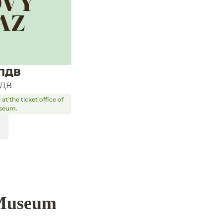
 ПДВ
ПДВ
at the ticket office of
useum.
 Museum