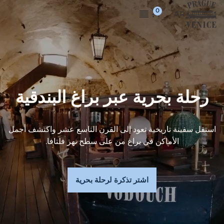
AR
رحلة بحرية عبر براغ البندقية
استقل سفينة تاريخية تعود إلى القرن التاسع عشر واكتشف أجمل
الأماكن في براغ من على سطح نهر فلتافا.
اشتر تذكرة لرحلة بحرية