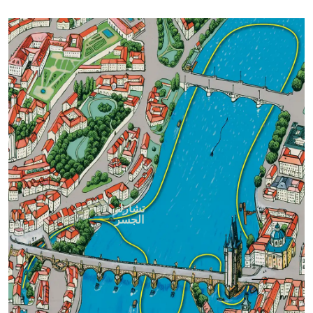
تشارلز
الجسر