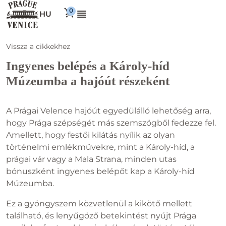
HU
Vissza a cikkekhez
Ingyenes belépés a Károly-híd
Múzeumba a hajóút részeként
A Prágai Velence hajóút egyedülálló lehetőség arra,
hogy Prága szépségét más szemszögből fedezze fel.
Amellett, hogy festői kilátás nyílik az olyan
történelmi emlékművekre, mint a Károly-híd, a
prágai vár vagy a Mala Strana, minden utas
bónuszként ingyenes belépőt kap a Károly-híd
Múzeumba.
Ez a gyöngyszem közvetlenül a kikötő mellett
található, és lenyűgöző betekintést nyújt Prága