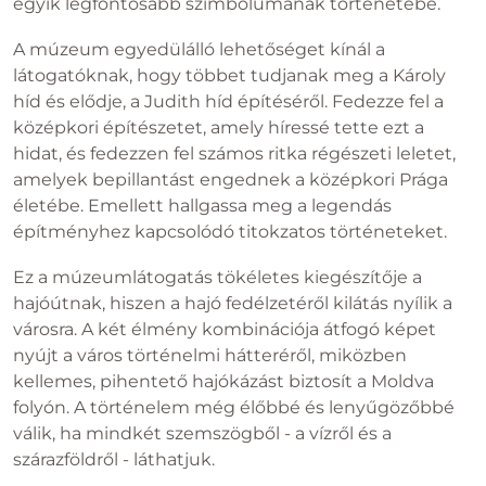
egyik legfontosabb szimbólumának történetébe.
A múzeum egyedülálló lehetőséget kínál a
látogatóknak, hogy többet tudjanak meg a Károly
híd és elődje, a Judith híd építéséről. Fedezze fel a
középkori építészetet, amely híressé tette ezt a
hidat, és fedezzen fel számos ritka régészeti leletet,
amelyek bepillantást engednek a középkori Prága
életébe. Emellett hallgassa meg a legendás
építményhez kapcsolódó titokzatos történeteket.
Ez a múzeumlátogatás tökéletes kiegészítője a
hajóútnak, hiszen a hajó fedélzetéről kilátás nyílik a
városra. A két élmény kombinációja átfogó képet
nyújt a város történelmi hátteréről, miközben
kellemes, pihentető hajókázást biztosít a Moldva
folyón. A történelem még élőbbé és lenyűgözőbbé
válik, ha mindkét szemszögből - a vízről és a
szárazföldről - láthatjuk.