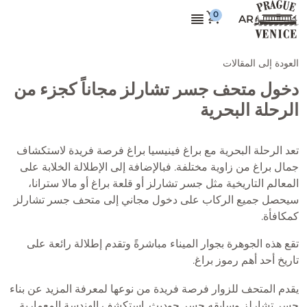
AR
العودة إلى المقالات
دخول متحف جسر تشارلز مجاناً كجزء من
الرحلة البحرية
تعد الرحلة البحرية مع براغ فينيسيا براغ فرصة فريدة لاستكشاف
جمال براغ من زاوية مختلفة. فبالإضافة إلى الإطلالة الخلابة على
المعالم التاريخية مثل جسر تشارلز أو قلعة براغ أو مالا سترانا،
سيحصل جميع الركاب على دخول مجاني إلى متحف جسر تشارلز
كمكافأة.
تقع هذه الجوهرة بجوار الميناء مباشرةً وتقدم إطلالة رائعة على
تاريخ أحد أهم رموز براغ.
يقدم المتحف للزوار فرصة فريدة من نوعها لمعرفة المزيد عن بناء
جسر تشارلز وسابقه جسر جوديث. استكشف الهندسة المعمارية