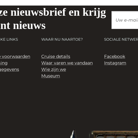
e nieuwsbrief en krijg
ant nieuws
KE LINKS
WAAR NU NAARTOE?
SOCIALE NETWE
 voorwaarden
Cruise details
Facebook
ing
Waar varen we vandaan
Instagram
gegevens
Wie zijn we
Museum