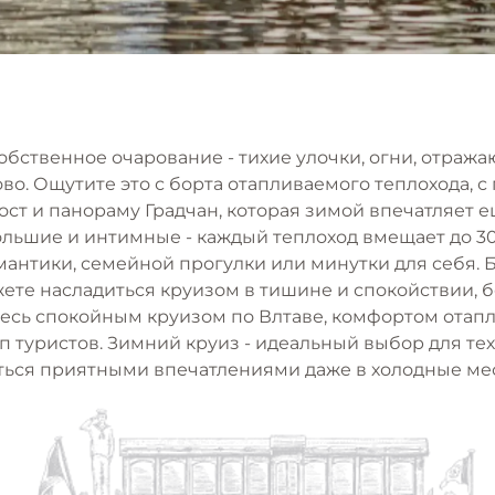
обственное очарование - тихие улочки, огни, отража
во. Ощутите это с борта отапливаемого теплохода, с
ост и панораму Градчан, которая зимой впечатляет е
ьшие и интимные - каждый теплоход вмещает до 30
мантики, семейной прогулки или минутки для себя.
ете насладиться круизом в тишине и спокойствии, б
тесь спокойным круизом по Влтаве, комфортом отап
 туристов. Зимний круиз - идеальный выбор для тех, 
ться приятными впечатлениями даже в холодные ме