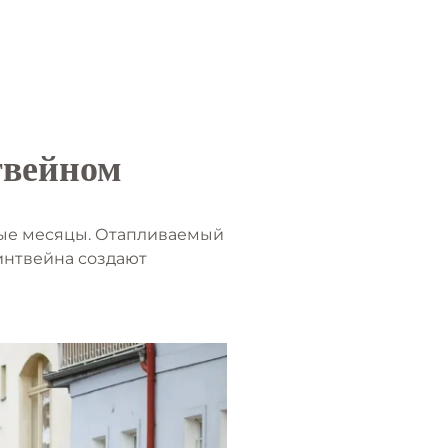
твейном
ные месяцы. Отапливаемый
интвейна создают