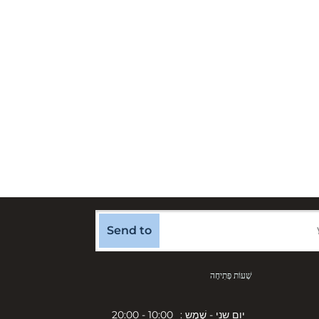
Send to
שְׁעוֹת פְּתִיחָה
יום שני - שֶׁמֶש :
10:00 - 20:00