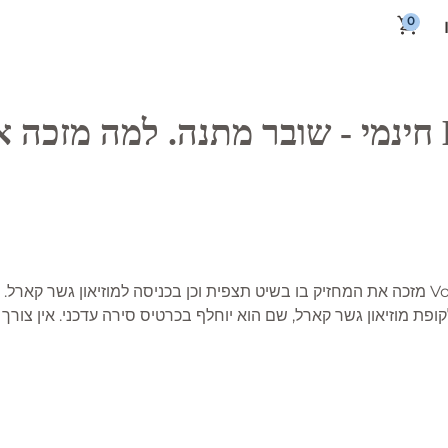
יש לי Boat Pass חינמי - שובר מתנה. למה מז
שובר חינם לשיט על סירת Vodouch מזכה את המחזיק בו בשיט תצפית וכן בכניסה למוזיאון 
ופת מוזיאון גשר קארל, שם הוא יוחלף בכרטיס סירה עדכני. אין צור