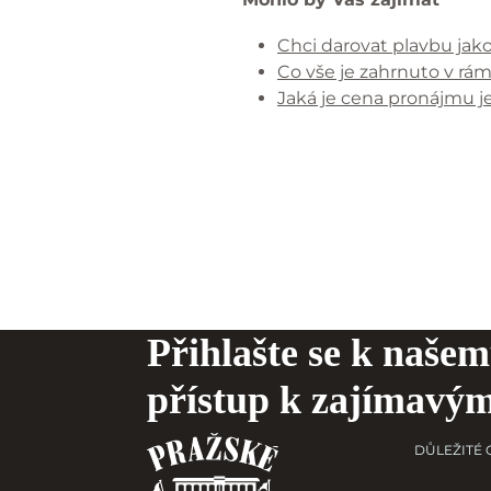
Chci darovat plavbu jak
Co vše je zahrnuto v rám
Jaká je cena pronájmu j
Přihlašte se k našem
přístup k zajímavý
DŮLEŽITÉ