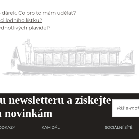
o dárek. Co pro to mám udělat?
ci lodního lístku?
ednotlivých plavidel?
u newsletteru a získejte
m novinkám
 ODKAZY
KAM DÁL
SOCIÁLNÍ SÍTĚ