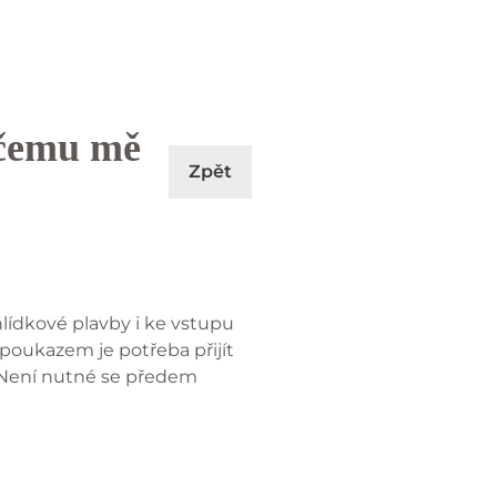
 čemu mě
Zpět
lídkové plavby i ke vstupu
poukazem je potřeba přijít
 Není nutné se předem