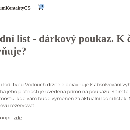
CS
um
Kontakty
ní list - dárkový poukaz. K
avňuje?
u lodí typu Vodouch držitele opravňuje k absolvování vyh
a jeho platnosti je uvedena přímo na poukazu. S tímto 
mostu, kde vám bude vyměněn za aktuální lodní lístek.
štěvu rezervovat.
koupit
zde
.