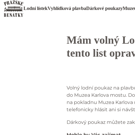
Lodní lístek
Vyhlídková plavba
Dárkové poukazy
Muze
Mám volný Lod
tento list opr
Volný lodní poukaz na plavb
do Muzea Karlova mostu. Dob
na pokladnu Muzea Karlova 
telefonicky hlásit ani si náv
Dárkový poukaz můžete za
Mohlo by Vás zajímat