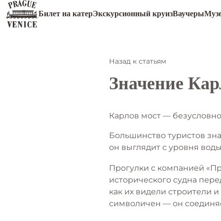
Билет на катер
Экскурсионный круиз
Ваучеры
Муз
Назад к статьям
Значение Кар
Карлов мост — безусловно
Большинство туристов зна
он выглядит с уровня воды
Прогулки с компанией «Пр
исторического судна перед
как их видели строители и
символичен — он соединя