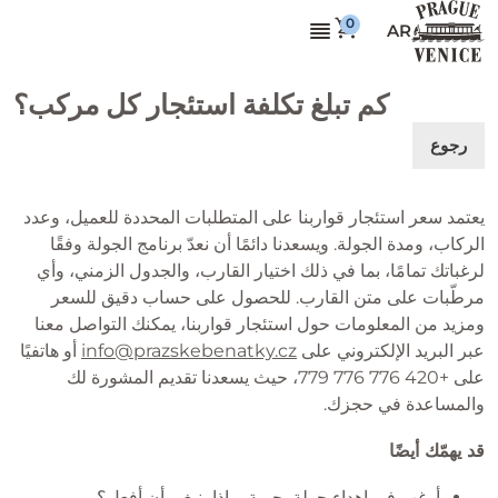
AR
كم تبلغ تكلفة استئجار كل مركب؟
رجوع
يعتمد سعر استئجار قواربنا على المتطلبات المحددة للعميل، وعدد
الركاب، ومدة الجولة. ويسعدنا دائمًا أن نعدّ برنامج الجولة وفقًا
لرغباتك تمامًا، بما في ذلك اختيار القارب، والجدول الزمني، وأي
مرطّبات على متن القارب. للحصول على حساب دقيق للسعر
ومزيد من المعلومات حول استئجار قواربنا، يمكنك التواصل معنا
عبر البريد الإلكتروني على
info@prazskebenatky.cz
أو هاتفيًا
على +420 776 776 779، حيث يسعدنا تقديم المشورة لك
والمساعدة في حجزك.
قد يهمّك أيضًا
أرغب في إهداء جولة بحرية. ماذا ينبغي أن أفعل؟