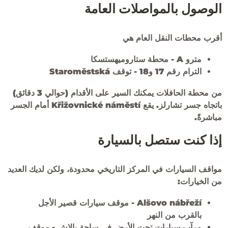
الوصول بالمواصلات العامة
أقرب محطات النقل العام هي
مترو A - محطة ستاروميهستسكا
الترام رقم 17 و18 - توقف Staroměstská
من محطة الحافلات يمكنك السير على الأقدام (حوالي 3 دقائق)
باتجاه جسر تشارلز. يقع Křižovnické náměstí أمام الجسر
مباشرةً.
إذا كنت ستصل بالسيارة
مواقف السيارات في المركز التاريخي محدودة، ولكن لديك العديد
من الخيارات:
Alšovo nábřeží
- موقف سيارات قصير الأجل
بالقرب من النهر
مرآب سيارات تحت الأرض في ساحة بالاش
- موقف