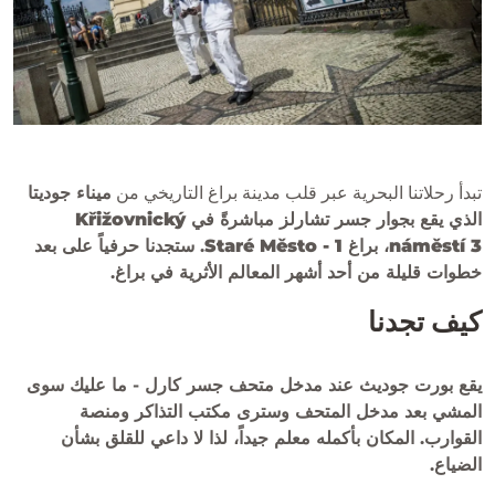
تبدأ رحلاتنا البحرية عبر قلب مدينة براغ التاريخي من
ميناء جوديتا
الذي يقع بجوار جسر تشارلز مباشرةً في
Křižovnický
náměstí 3، براغ 1 - Staré Město
. ستجدنا حرفياً على بعد
خطوات قليلة من أحد أشهر المعالم الأثرية في براغ.
كيف تجدنا
يقع بورت جوديث عند مدخل متحف جسر كارل - ما عليك سوى
المشي بعد مدخل المتحف وسترى مكتب التذاكر ومنصة
القوارب. المكان بأكمله معلم جيداً، لذا لا داعي للقلق بشأن
الضياع.