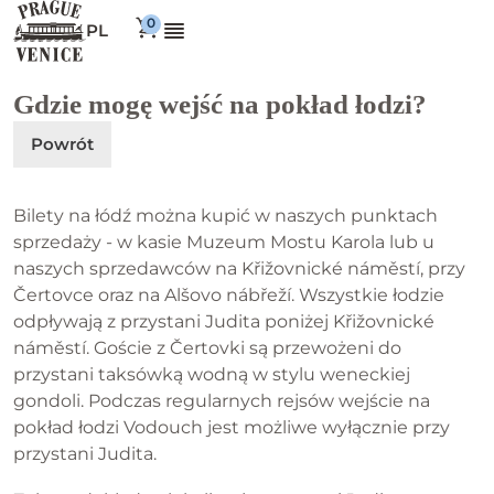
PL
Gdzie mogę wejść na pokład łodzi?
Powrót
Bilety na łódź można kupić w naszych punktach
sprzedaży - w kasie Muzeum Mostu Karola lub u
naszych sprzedawców na Křižovnické náměstí, przy
Čertovce oraz na Alšovo nábřeží. Wszystkie łodzie
odpływają z przystani Judita poniżej Křižovnické
náměstí. Goście z Čertovki są przewożeni do
przystani taksówką wodną w stylu weneckiej
gondoli. Podczas regularnych rejsów wejście na
pokład łodzi Vodouch jest możliwe wyłącznie przy
przystani Judita.