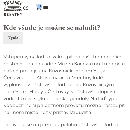
CS
Kde všude je možné se nalodit?
Zpět
Vstupenky na loď lze zakoupit na našich prodejních
místech – na pokladně Muzea Karlova mostu nebo u
našich prodejců na Křižovnickém náměstí, v
Čertovce a na Alšově nábřeží. Všechny lodě
vyplouvají z přístaviště Judita pod Křižovnickým
náměstím. Hosty z Čertovky k přístavišti dopraví
vodní taxi ve stylu benátské gondoly. Na loď typu
Vodouch není při běžném provozu možné nastoupit
na jiném místě než v přístavišti Judita
Podívejte se na přesnou polohu
přístaviště Judita
.